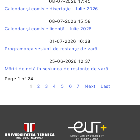
08-07-2026 17:45
Calendar şi comisie disertaţie - Iulie 2026
08-07-2026 15:58
Calendar şi comisie licenţă - Iulie 2026
01-07-2026 16:38
Programarea sesiunii de restanţe de vară
25-06-2026 12:37
Măriri de notă în sesiunea de restanţe de vară
Page 1 of 24
1
2
3
4
5
6
7
Next
Last